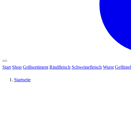
Start
Shop
Grillsortiment
Rindfleisch
Schweinefleisch
Wurst
Geflügel
Startseite