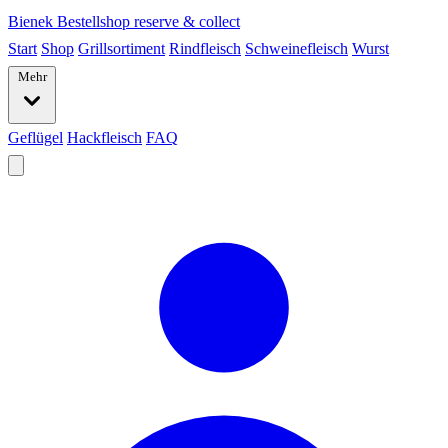
Bienek
Bestellshop
reserve & collect
Start
Shop
Grillsortiment
Rindfleisch
Schweinefleisch
Wurst
Mehr
Geflügel
Hackfleisch
FAQ