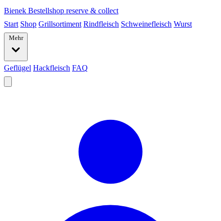
Bienek
Bestellshop
reserve & collect
Start
Shop
Grillsortiment
Rindfleisch
Schweinefleisch
Wurst
Mehr
Geflügel
Hackfleisch
FAQ