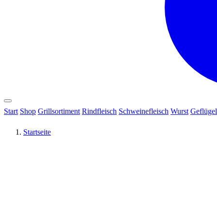
Start
Shop
Grillsortiment
Rindfleisch
Schweinefleisch
Wurst
Geflügel
Startseite